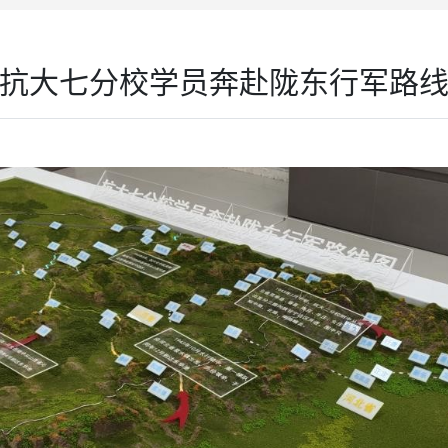
抗大七分校学员奔赴陇东行军路