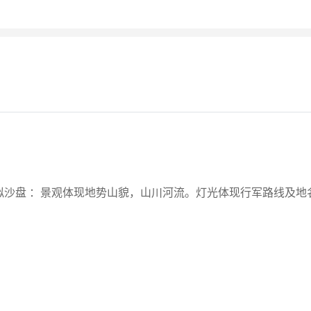
拟沙盘 ：景观体现地势山貌，山川河流。灯光体现行军路线及