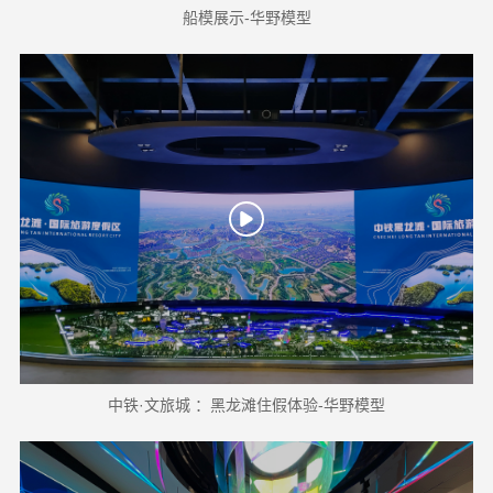
船模展示-华野模型
中铁·文旅城 ：黑龙滩住假体验-华野模型