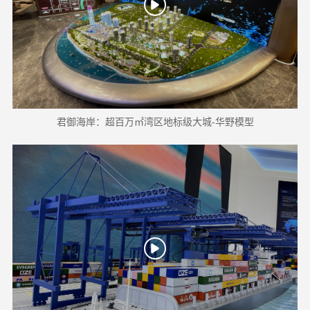
君御海岸：超百万㎡湾区地标级大城-华野模型