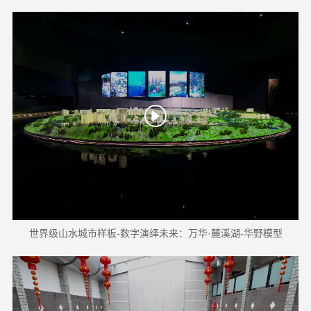
世界级山水城市样板-数字演绎未来：万华·麓溪湖-华野模型