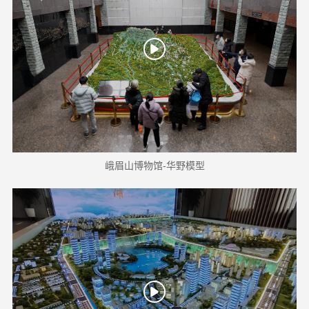
峨眉山博物馆-华野模型